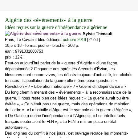
Algérie des «événements» à la guerre
Idées reçues sur la guerre d’indépendance algérienne
Sylvie Thénault
e
Paris, Le Cavalier bleu éditions,
octobre 2019
[2
éd.]
10,5 x 18 - format poche - broché - 208 p.
ean : 9791031803753
prix : 12 €
Peut-on aujourd’hui parler de la « guerre d’Algérie » d’une façon
dépassionnée ? Cinquante ans après les Accords d’Évian, les
blessures sont encore vives, les débats toujours d’actualité, les clichés
tenaces. L’appellation de la guerre elle-même pose question : «
Révolution » ? « Libération nationale » ? « Guerre d’indépendance » ?
Du long chemin menant des « événements » à la reconnaissance de la
guerre, il nous reste bien des idées reçues : « La guerre aurait pu être
évitée », « Ce n’était pas une guerre, mais des opérations de maintien
de l’ordre », « La bataille d’Alger est le symbole de la guerre d’Algérie »,
« De Gaulle a donné l’indépendance à l’Algérie », « Les intellectuels
français soutenaient le FLN », « Le FLN a mis en place un état
autoritaire »…
Des origines du conflit à nos jours, cet ouvrage retrace les moments-