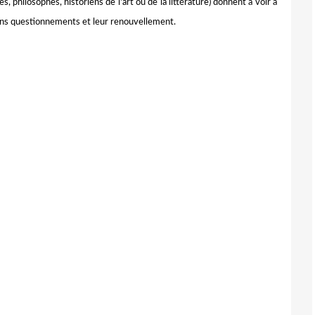
s, philosophes, historiens de l'art ou de la littérature) donnent à voir à
ains questionnements et leur renouvellement.