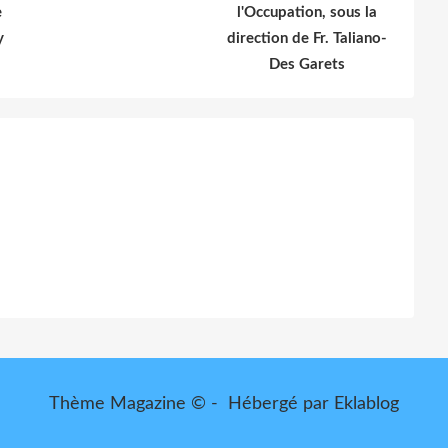
e
l'Occupation, sous la
y
direction de Fr. Taliano-
Des Garets
Thème Magazine © - Hébergé par
Eklablog