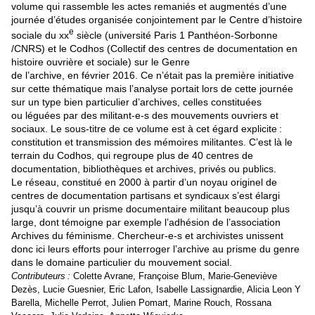
volume qui rassemble les actes remaniés et augmentés d’une
journée d’études organisée conjointement par le Centre d’histoire
e
sociale du xx
siècle (université Paris 1 Panthéon-Sorbonne
/CNRS) et le Codhos (Collectif des centres de documentation en
histoire ouvrière et sociale) sur le Genre
de l’archive, en février 2016. Ce n’était pas la première initiative
sur cette thématique mais l’analyse portait lors de cette journée
sur un type bien particulier d’archives, celles constituées
ou léguées par des militant-e-s des mouvements ouvriers et
sociaux. Le sous-titre de ce volume est à cet égard explicite :
constitution et transmission des mémoires militantes. C’est là le
terrain du Codhos, qui regroupe plus de 40 centres de
documentation, bibliothèques et archives, privés ou publics.
Le réseau, constitué en 2000 à partir d’un noyau originel de
centres de documentation partisans et syndicaux s’est élargi
jusqu’à couvrir un prisme documentaire militant beaucoup plus
large, dont témoigne par exemple l’adhésion de l’association
Archives du féminisme. Chercheur-e-s et archivistes unissent
donc ici leurs efforts pour interroger l’archive au prisme du genre
dans le domaine particulier du mouvement social.
Contributeurs :
Colette Avrane, Françoise Blum, Marie-Geneviève
Dezès, Lucie Guesnier, Eric Lafon, Isabelle Lassignardie, Alicia Leon Y
Barella, Michelle Perrot, Julien Pomart, Marine Rouch, Rossana