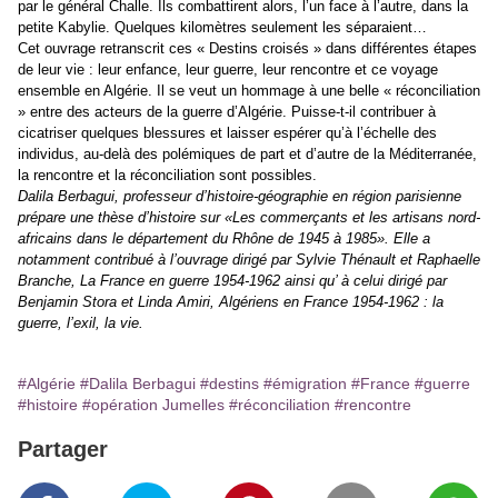
par le général Challe. Ils combattirent alors, l’un face à l’autre, dans la
petite Kabylie. Quelques kilomètres seulement les séparaient…
Cet ouvrage retranscrit ces « Destins croisés » dans différentes étapes
de leur vie : leur enfance, leur guerre, leur rencontre et ce voyage
ensemble en Algérie. Il se veut un hommage à une belle « réconciliation
» entre des acteurs de la guerre d’Algérie. Puisse-t-il contribuer à
cicatriser quelques blessures et laisser espérer qu’à l’échelle des
individus, au-delà des polémiques de part et d’autre de la Méditerranée,
la rencontre et la réconciliation sont possibles.
Dalila Berbagui, professeur d’histoire-géographie en région parisienne
prépare une thèse d’histoire sur «Les commerçants et les artisans nord-
africains dans le département du Rhône de 1945 à 1985». Elle a
notamment contribué à l’ouvrage dirigé par Sylvie Thénault et Raphaelle
Branche, La France en guerre 1954-1962 ainsi qu’ à celui dirigé par
Benjamin Stora et Linda Amiri, Algériens en France 1954-1962 : la
guerre, l’exil, la vie.
#Algérie
#Dalila Berbagui
#destins
#émigration
#France
#guerre
#histoire
#opération Jumelles
#réconciliation
#rencontre
Partager