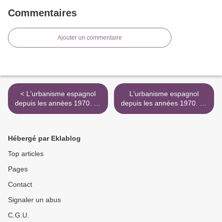
Commentaires
Ajouter un commentaire
< L'urbanisme espagnol
L'urbanisme espagnol
depuis les années 1970. La
depuis les années 1970. La
ville, la démocratie et le
ville, la démocratie et le
marché, Laurent Coudroy
marché, Laurent Coudroy
de Lille, Céline Vaz et
de Lille, Céline Vaz et
Hébergé par Eklablog
Charlotte Vorms
Charlotte Vorms >
Top articles
Pages
Contact
Signaler un abus
C.G.U.