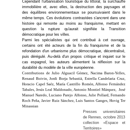
Cependant l'urbanisation touristique du littoral, la surchauffe
immobilière et, avec elles, la destruction des paysages et
des équilibres environnementaux se poursuivaient dans le
même temps. Ces évolutions contrastées s'ancrent dans une
histoire qui remonte au moins au franquisme, mettant en
question la rupture qu'aurait signifiée la Transition
démocratique pour les villes.
Parmi les spécialistes qui ont contribué à cet ouvrage,
certains ont été acteurs de la fin du franquisme et de la
refondation d'un urbanisme plus démocratique, décentralisé,
puis dérégulé. Au-delà d'un propos critique et inquiet sur le
cas espagnol, les auteurs alimentent la réflexion sur la
durabilité du modèle de la ville européenne.
Contributions de Julio Alguacil Gómez, Nacima Baron-Yelles,
Renaud Boivin, Jordi Borja Sebastià, Estrella Candelaria Cruz,
Horacio Capel Saéz, María Castrillo Romón, Alfonso Fernández
Tabales, Jesús Leal Maldonado, Antonio Montiel Márquez, José
Manuel Naredo, Luciano Parejo Alfonso, Julie Pollard, Fernando
Roch Peña, Javier Ruiz Sánchez, Luis Santos Ganges, Hovig Ter
Minassian
Presses universitaires
de Rennes, octobre 2013
collection «Espace et
Territoires»