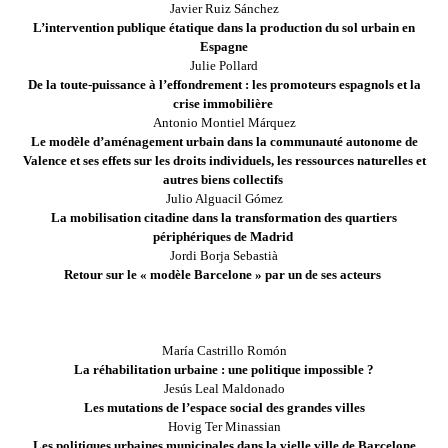
Javier Ruiz Sánchez
L’intervention publique étatique dans la production du sol urbain en
Espagne
Julie Pollard
De la toute-puissance à l’effondrement : les promoteurs espagnols et la
crise immobilière
Antonio Montiel Márquez
Le modèle d’aménagement urbain dans la communauté autonome de
Valence et ses effets sur les droits individuels, les ressources naturelles et
autres biens collectifs
Julio Alguacil Gómez
La mobilisation citadine dans la transformation des quartiers
périphériques de Madrid
Jordi Borja Sebastià
Retour sur le « modèle Barcelone » par un de ses acteurs
Deuxième partie
Villes en mutation
María Castrillo Romón
La réhabilitation urbaine : une politique impossible ?
Jesús Leal Maldonado
Les mutations de l’espace social des grandes villes
Hovig Ter Minassian
Les politiques urbaines municipales dans la vielle ville de Barcelone