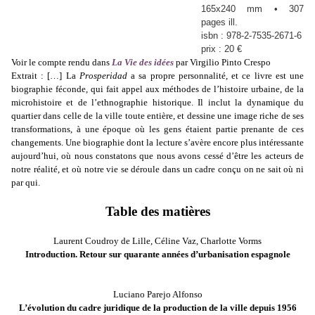
165x240 mm • 307
pages ill.
isbn : 978-2-7535-2671-6
prix : 20 €
Voir le compte rendu dans
La Vie des idées
par Virgilio Pinto Crespo
Extrait : […] La
Prosperidad
a sa propre personnalité, et ce livre est une
biographie féconde, qui fait appel aux méthodes de l’histoire urbaine, de la
microhistoire et de l’ethnographie historique. Il inclut la dynamique du
quartier dans celle de la ville toute entière, et dessine une image riche de ses
transformations, à une époque où les gens étaient partie prenante de ces
changements. Une biographie dont la lecture s’avère encore plus intéressante
aujourd’hui, où nous constatons que nous avons cessé d’être les acteurs de
notre réalité, et où notre vie se déroule dans un cadre conçu on ne sait où ni
par qui.
Table des matières
Laurent Coudroy de Lille, Céline Vaz, Charlotte Vorms
Introduction. Retour sur quarante années d’urbanisation espagnole
Première partie
Démocratisation, Décentralisation, libéralisation
Luciano Parejo Alfonso
L’évolution du cadre juridique de la production de la ville depuis 1956