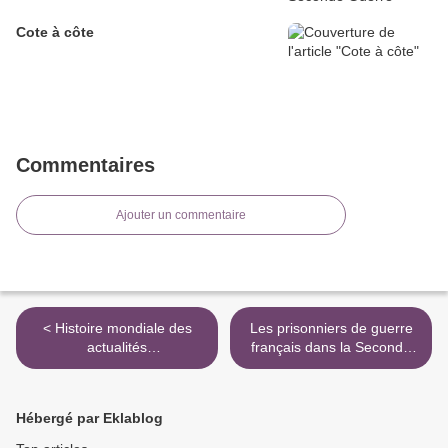
Cote à côte
Commentaires
Ajouter un commentaire
< Histoire mondiale des
Les prisonniers de guerre
actualités
français dans la Seconde
cinématographiques
Guerre mondiale : de
pendant la seconde moitié
l'histoire à la mémoire >
du XXe siècle
Hébergé par Eklablog