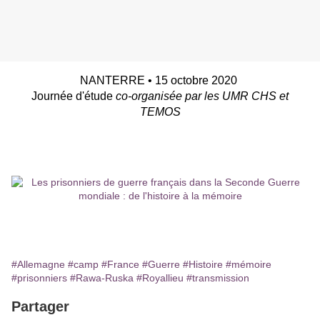
NANTERRE • 15 octobre 2020
Journée d'étude
co-organisée par les UMR CHS et
TEMOS
Les prisonniers de guerre français dans la
Seconde Guerre mondiale :
de l’histoire à la mémoir
e
Télécharger « Prisonniers-JE-15octobre2020-23-09.pdf »
#Allemagne
#camp
#France
#Guerre
#Histoire
#mémoire
#prisonniers
#Rawa-Ruska
#Royallieu
#transmission
Partager