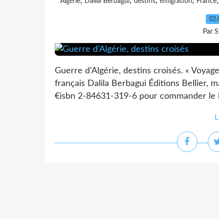
,
,
,
,
Algérie
Dalila Berbagui
destins
émigration
France
02.
Par S
Guerre d’Algérie, destins croisés. « Voyage
français Dalila Berbagui Éditions Bellier,
€isbn 2-84631-319-6 pour commander le li
L