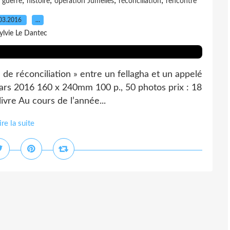
,
,
,
,
,
guerre
histoire
opération Jumelles
réconciliation
rencontre
03.2016
…
ylvie Le Dantec
 de réconciliation » entre un fellagha et un appelé
 mars 2016 160 x 240mm 100 p., 50 photos prix : 18
vre Au cours de l’année...
ire la suite