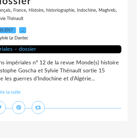
dossier
,
,
,
,
,
,
ançais
France
Histoire
historiographie
Indochine
Maghreb
lvie Thénault
10.2017
…
ylvie Le Dantec
s impériales n° 12 de la revue Monde(s) histoire
istophe Goscha et Sylvie Thénault sortie 15
 les guerres d’Indochine et d’Algérie...
ire la suite