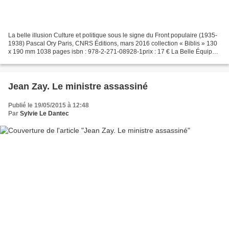
La belle illusion Culture et politique sous le signe du Front populaire (1935-
1938) Pascal Ory Paris, CNRS Éditions, mars 2016 collection « Biblis » 130
x 190 mm 1038 pages isbn : 978-2-271-08928-1prix : 17 € La Belle Équipe,
La Grande Illusion : deux...
Jean Zay. Le ministre assassiné
Publié le 19/05/2015 à 12:48
Par
Sylvie Le Dantec