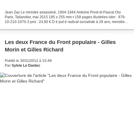
Jean Zay Le ministre assassiné, 1904-1944 Antoine Prost et Pascal Ory
Paris, Tallandier, mai 2015 185 x 255 mm • 158 pages illustrées isbn : 979-
10-210-1070-3 prix : 24,90 € D é put é radical-socialiste à 28 ans, ministre
de l' É ducation nationale et...
Les deux France du Front populaire - Gilles
Morin et Gilles Richard
Publié le 30/11/2012 à 15:49
Par
Sylvie Le Dantec