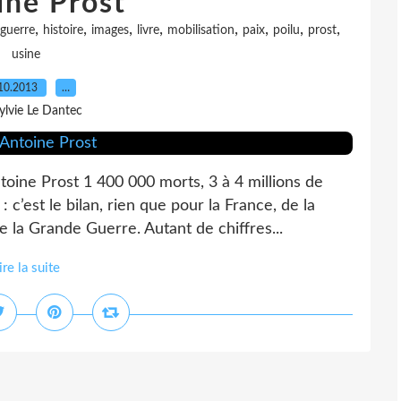
ine Prost
,
,
,
,
,
,
,
,
guerre
histoire
images
livre
mobilisation
paix
poilu
prost
usine
10.2013
…
ylvie Le Dantec
oine Prost 1 400 000 morts, 3 à 4 millions de
 c’est le bilan, rien que pour la France, de la
e la Grande Guerre. Autant de chiffres...
ire la suite