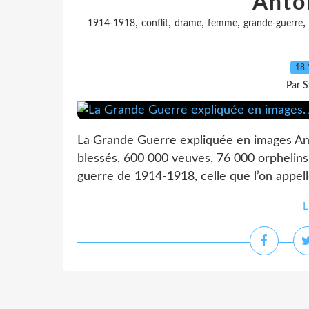
Anto
,
,
,
,
,
1914-1918
conflit
drame
femme
grande-guerre
18.
Par S
La Grande Guerre expliquée en images Ant
blessés, 600 000 veuves, 76 000 orphelins :
guerre de 1914-1918, celle que l’on appell
L