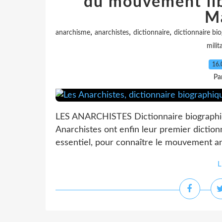
du mouvement lib
M
,
,
,
anarchisme
anarchistes
dictionnaire
dictionnaire bi
milit
16.
Pa
LES ANARCHISTES Dictionnaire biographi
Anarchistes ont enfin leur premier dicti
essentiel, pour connaître le mouvement ana
L