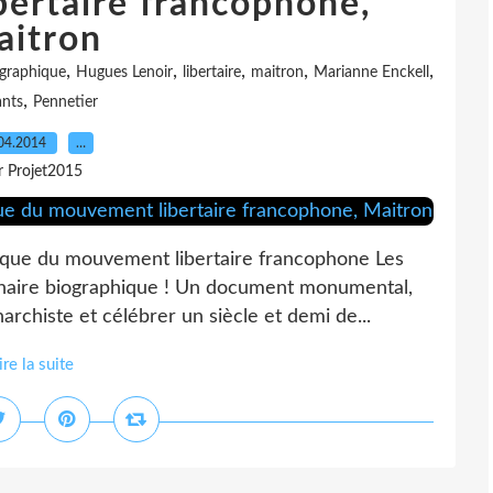
ertaire francophone,
aitron
,
,
,
,
,
ographique
Hugues Lenoir
libertaire
maitron
Marianne Enckell
,
ants
Pennetier
04.2014
…
r Projet2015
que du mouvement libertaire francophone Les
onnaire biographique ! Un document monumental,
rchiste et célébrer un siècle et demi de...
ire la suite