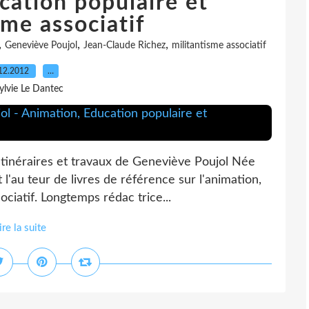
cation populaire et
sme associatif
,
,
,
Geneviève Poujol
Jean-Claude Richez
militantisme associatif
12.2012
…
ylvie Le Dantec
Itinéraires et travaux de Geneviève Poujol Née
l'au teur de livres de référence sur l'animation,
ociatif. Longtemps rédac trice...
ire la suite