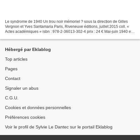
Le syndrome de 1940 Un trou noir mémoriel ? sous la direction de Gilles
Vergnon et Yves Santamaria Paris, Riveneuve éditions, juillet 2015 coll. «
Actes académiques » isbn : 978-2-36013-302-4 prix : 24 € Mai-juin 1940 est
la défaite militaire la plus...
Hébergé par Eklablog
Top articles
Pages
Contact
Signaler un abus
C.G.U.
Cookies et données personnelles
Préférences cookies
Voir le profil de Sylvie Le Dantec sur le portail Eklablog