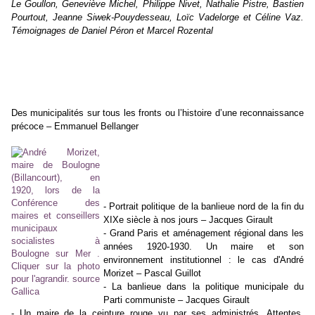
Le Goullon, Geneviève Michel, Philippe Nivet, Nathalie Pistre, Bastien
Pourtout, Jeanne Siwek-Pouydesseau, Loïc Vadelorge et Céline Vaz.
Témoignages de Daniel Péron et Marcel Rozental
Créaphis, 2008
221 p. illustrées
Table des matières
Introduction
Des municipalités sur tous les fronts ou l’histoire d’une reconnaissance
précoce – Emmanuel Bellanger
Première partie
Vie politique, engagement mayoral et
municipalités en banlieue parisienne
- Portrait politique de la banlieue nord de la fin du
XIXe siècle à nos jours – Jacques Girault
- Grand Paris et aménagement régional dans les
années 1920-1930. Un maire et son
environnement
institutionnel : le cas d'André
Morizet –
Pascal Guillot
- La banlieue dans la politique municipale du
Parti communiste – Jacques Girault
- Un maire de la ceinture rouge vu par ses administrés. Attentes,