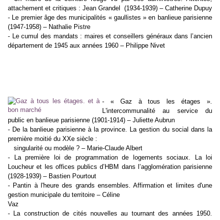
attachement et critiques : Jean Grandel
(1934-1939) – Catherine Dupuy
- Le premier âge des municipalités « gaullistes » en banlieue parisienne
(1947-1958) – Nathalie Pistre
- Le cumul des mandats : maires et conseillers généraux dans l’ancien
département de 1945 aux années 1960
– Philippe Nivet
Deuxième partie
Administrer la ville entre conflits et compromis
- « Gaz à tous les étages ».
L'intercommunalité au service du
public en banlieue parisienne (1901-1914) –
Juliette Aubrun
- De la banlieue parisienne à la province. La gestion du social dans la
première moitié du XXe siècle :
singularité ou modèle ? – Marie-Claude Albert
- La première loi de programmation de logements sociaux. La loi
Loucheur et les offices publics d’HBM dans
l’agglomération parisienne
(1928-1939) – Bastien Pourtout
- Pantin à l'heure des grands ensembles. Affirmation et limites d'une
gestion municipale du territoire – Céline
Vaz
- La construction de cités nouvelles au tournant des années 1950.