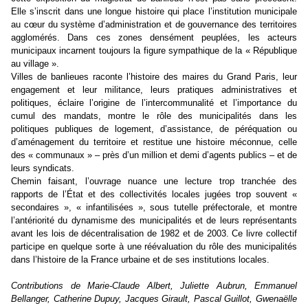
Elle s’inscrit dans une longue histoire qui place l’institution municipale
au cœur du système d’administration et de gouvernance des territoires
agglomérés. Dans ces zones densément peuplées, les acteurs
municipaux incarnent toujours la figure sympathique de la « République
au village ».
Villes de banlieues raconte l’histoire des maires du Grand Paris, leur
engagement et leur militance, leurs pratiques administratives et
politiques, éclaire l’origine de l’intercommunalité et l’importance du
cumul des mandats, montre le rôle des municipalités dans les
politiques publiques de logement, d’assistance, de péréquation ou
d’aménagement du territoire et restitue une histoire méconnue, celle
des « communaux » – près d’un million et demi d’agents publics – et de
leurs syndicats.
Chemin faisant, l’ouvrage nuance une lecture trop tranchée des
rapports de l’État et des collectivités locales jugées trop souvent «
secondaires », « infantilisées », sous tutelle préfectorale, et montre
l’antériorité du dynamisme des municipalités et de leurs représentants
avant les lois de décentralisation de 1982 et de 2003. Ce livre collectif
participe en quelque sorte à une réévaluation du rôle des municipalités
dans l’histoire de la France urbaine et de ses institutions locales.
Contributions de Marie-Claude Albert, Juliette Aubrun, Emmanuel
Bellanger, Catherine Dupuy, Jacques Girault, Pascal Guillot, Gwenaëlle