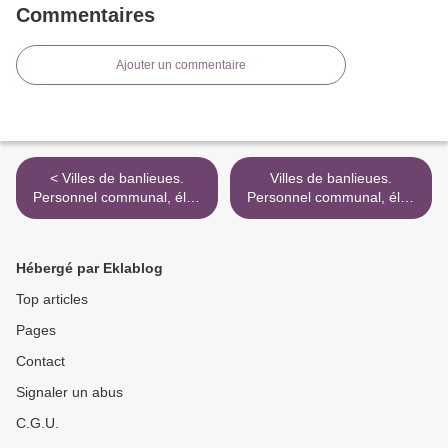
Commentaires
Ajouter un commentaire
< Villes de banlieues.
Villes de banlieues.
Personnel communal, élus
Personnel communal, élus
locaux… Emmanuel
locaux… Emmanuel
Bellanger et Jacques
Bellanger et Jacques
Girault
Girault >
Hébergé par Eklablog
Top articles
Pages
Contact
Signaler un abus
C.G.U.