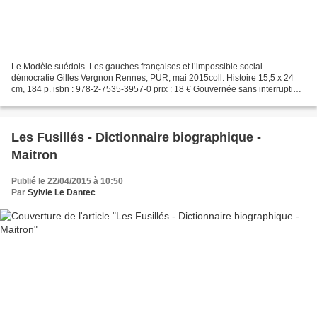
Le Modèle suédois. Les gauches françaises et l’impossible social-
démocratie Gilles Vergnon Rennes, PUR, mai 2015coll. Histoire 15,5 x 24
cm, 184 p. isbn : 978-2-7535-3957-0 prix : 18 € Gouvernée sans interruption
de 1932 à 1976 par la social-démocratie,...
Les Fusillés - Dictionnaire biographique -
Maitron
Publié le 22/04/2015 à 10:50
Par
Sylvie Le Dantec