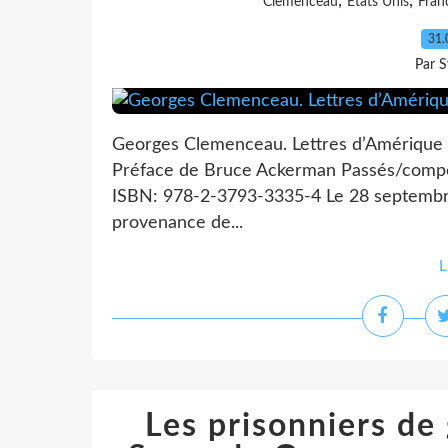
,
,
Clemenceau
États Unis
Fran
31.
Par S
Georges Clemenceau. Lettres d’Amérique 
Préface de Bruce Ackerman Passés/comp
ISBN: 978-2-3793-3335-4 Le 28 septembr
provenance de...
L
Les prisonniers de 