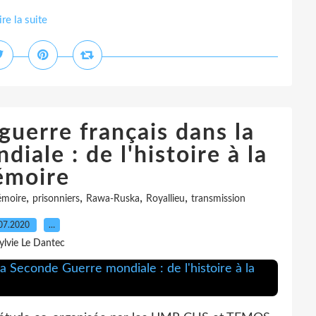
ire la suite
guerre français dans la
ale : de l'histoire à la
moire
,
,
,
,
moire
prisonniers
Rawa-Ruska
Royallieu
transmission
07.2020
…
ylvie Le Dantec