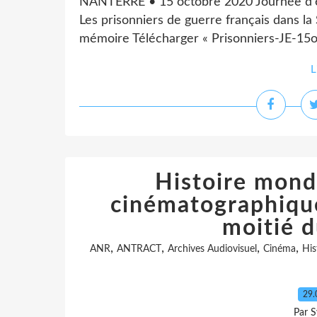
NANTERRE • 15 octobre 2020 Journée d'
Les prisonniers de guerre français dans la
mémoire Télécharger « Prisonniers-JE-15
L
Histoire mondi
cinématographiqu
moitié d
,
,
,
,
ANR
ANTRACT
Archives Audiovisuel
Cinéma
His
29.
Par S