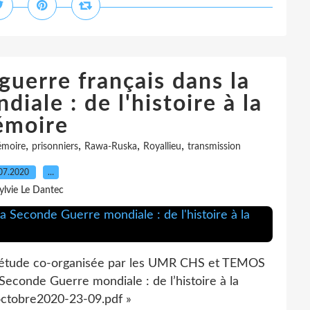
guerre français dans la
ale : de l'histoire à la
moire
,
,
,
,
moire
prisonniers
Rawa-Ruska
Royallieu
transmission
07.2020
…
ylvie Le Dantec
étude co-organisée par les UMR CHS et TEMOS
 Seconde Guerre mondiale : de l’histoire à la
octobre2020-23-09.pdf »