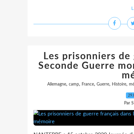
L
Les prisonniers de 
Seconde Guerre mondi
mé
,
,
,
,
,
Allemagne
camp
France
Guerre
Histoire
mé
29.
Par S