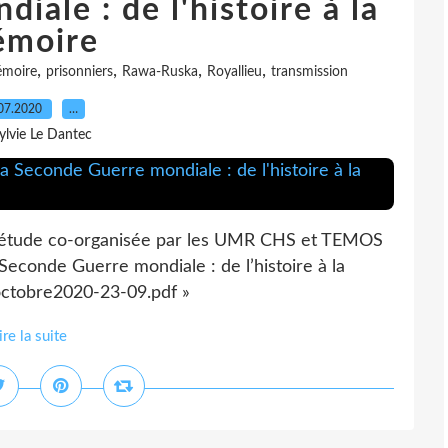
ale : de l'histoire à la
moire
,
,
,
,
moire
prisonniers
Rawa-Ruska
Royallieu
transmission
07.2020
…
ylvie Le Dantec
étude co-organisée par les UMR CHS et TEMOS
 Seconde Guerre mondiale : de l’histoire à la
octobre2020-23-09.pdf »
ire la suite