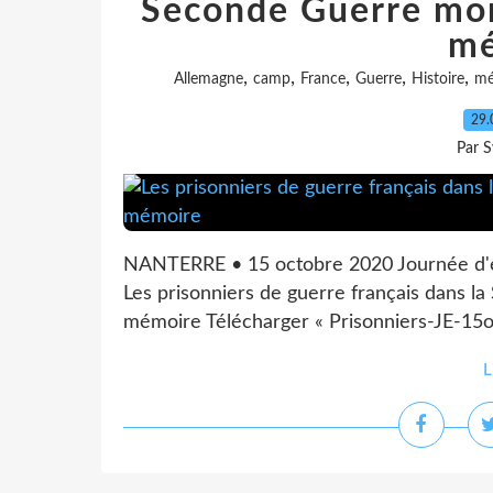
Seconde Guerre mondi
mé
,
,
,
,
,
Allemagne
camp
France
Guerre
Histoire
mé
29.
Par S
NANTERRE • 15 octobre 2020 Journée d'
Les prisonniers de guerre français dans la
mémoire Télécharger « Prisonniers-JE-15
L