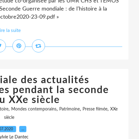
étude co-organisée par les UMR CHS et TEMOS
 Seconde Guerre mondiale : de l’histoire à la
octobre2020-23-09.pdf »
ire la suite
ale des actualités
es pendant la seconde
u XXe siècle
,
,
,
,
toire
Mondes contemporains
Patrimoine
Presse filmée
XXe
siècle
07.2020
…
ylvie Le Dantec