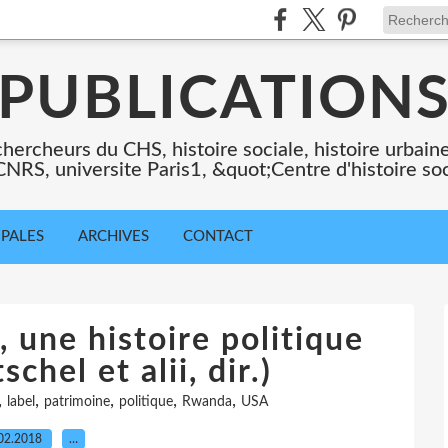
PUBLICATION
chercheurs du CHS, histoire sociale, histoire urbaine,
 CNRS, universite Paris1, &quot;Centre d'histoire so
IPALES
ARCHIVES
CONTACT
 une histoire politique
chel et alii, dir.)
,
,
,
,
,
label
patrimoine
politique
Rwanda
USA
02.2018
…