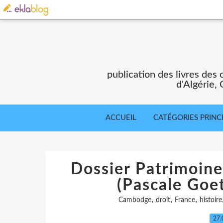
publication des livres des 
d'Algérie,
ACCUEIL
CATÉGORIES PRINC
Dossier Patrimoine,
(Pascale Goets
,
,
,
Cambodge
droit
France
histoire
27.