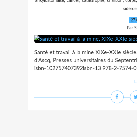
,
,
,
,
ankylostomaise
cancer
catastrophe
charbon
corps
sidéros
27.
Par S
Santé et travail à la mine XIXe-XXIe siècle
d’Ascq, Presses universitaires du Septentrio
isbn-102757407392isbn-13 978-2-7574-07
L