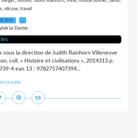
,
,
,
,
,
,
,
danger
histoire
Judith Rainhorn
mine
monde ouvrier
santé
,
,
e
silicose
travail
06.2016
…
ylvie Le Dantec
s sous la direction de Judith Rainhorn Villeneuve
n, coll. « Histoire et civilisations », 2014313 p.
39-4 ean 13 : 9782757407394...
ire la suite