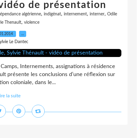
 vidéo de présentation
,
,
,
,
dépendance algérienne
indigénat
internement
interner
Odile
,
vie Thenault
violence
01.2014
…
ylvie Le Dantec
e Camps, Internements, assignations à résidence
ult présente les conclusions d’une réflexion sur
tion coloniale, dans le...
ire la suite