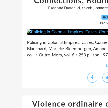
Connections, Boun
,
,
Blanchard Emmanuel
colonial
connect
07.
Par S
Policing in Colonial Empires. Cases, Con
Blanchard, Marieke Bloembergen, Amandine 
coll. « Outre-Mers, vol. 6 » 253 p. isbn :
L
Violence ordinaire d