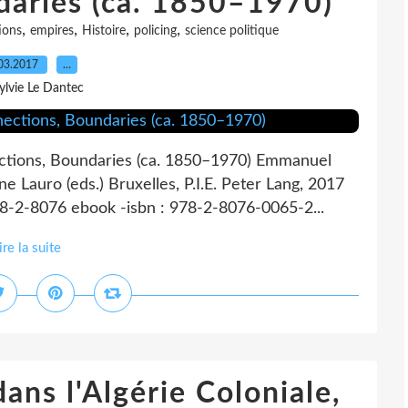
daries (ca. 1850–1970)
,
,
,
,
ions
empires
Histoire
policing
science politique
03.2017
…
ylvie Le Dantec
nections, Boundaries (ca. 1850–1970) Emmanuel
Lauro (eds.) Bruxelles, P.I.E. Peter Lang, 2017
 978-2-8076 ebook -isbn : 978-2-8076-0065-2...
ire la suite
ans l'Algérie Coloniale,