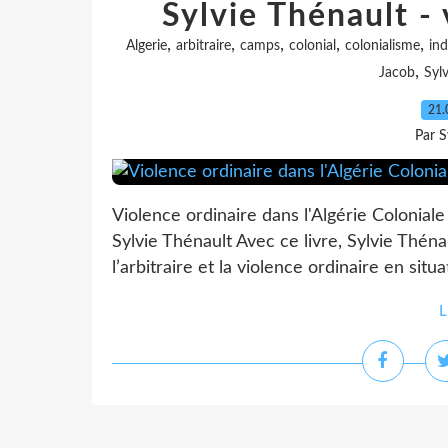
Sylvie Thénault -
,
,
,
,
,
Algerie
arbitraire
camps
colonial
colonialisme
in
,
Jacob
Syl
21.
Par S
Violence ordinaire dans l'Algérie Colonial
Sylvie Thénault Avec ce livre, Sylvie Théna
l’arbitraire et la violence ordinaire en situa
L