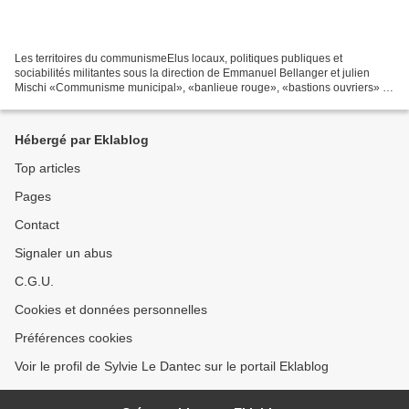
Les territoires du communismeElus locaux, politiques publiques et
sociabilités militantes sous la direction de Emmanuel Bellanger et julien
Mischi «Communisme municipal», «banlieue rouge», «bastions ouvriers» :
l’influence du Parti communiste français...
Hébergé par Eklablog
Top articles
Pages
Contact
Signaler un abus
C.G.U.
Cookies et données personnelles
Préférences cookies
Voir le profil de Sylvie Le Dantec sur le portail Eklablog