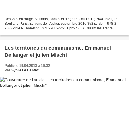
Des vies en rouge. Militants, cadres et dirigeants du PCF (1944-1981) Paul
Boulland Paris, Éditions de l'Atelier, septembre 2016 352 p. isbn : 978-2-
7082-4493-1 ean-isbn : 9782708244931 prix : 23 € Durant les Trente
Glorieuses (1945-1975), le Parti communiste...
Les territoires du communisme, Emmanuel
Bellanger et julien Mischi
Publié le 19/04/2013 à 16:32
Par
Sylvie Le Dantec