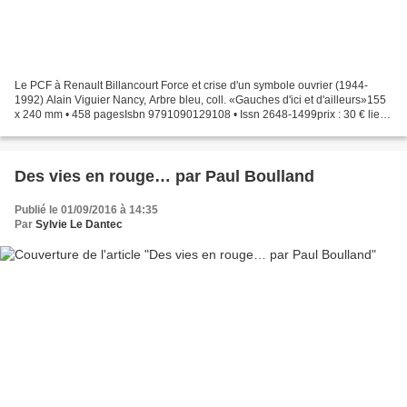
Le PCF à Renault Billancourt Force et crise d'un symbole ouvrier (1944-
1992) Alain Viguier Nancy, Arbre bleu, coll. «Gauches d'ici et d'ailleurs»155
x 240 mm • 458 pagesIsbn 9791090129108 • Issn 2648-1499prix : 30 € lien
vers l'éditeur L’élucidation des...
Des vies en rouge… par Paul Boulland
Publié le 01/09/2016 à 14:35
Par
Sylvie Le Dantec