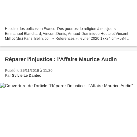
Histoire des polices en France. Des guerres de religion à nos jours
Emmanuel Blanchard, Vincent Denis, Arnaud-Dominique Houte et Vincent
Milliot (dir.) Paris, Belin, coll. « Références », février 2020 17x24 cm • 584 p.
illustrées, coul. prix : 41 € (version...
Réparer l'injustice : l'Affaire Maurice Audin
Publié le 25/11/2019 à 11:20
Par
Sylvie Le Dantec