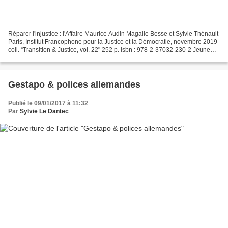
Réparer l'injustice : l'Affaire Maurice Audin Magalie Besse et Sylvie Thénault
Paris, Institut Francophone pour la Justice et la Démocratie, novembre 2019
coll. “Transition & Justice, vol. 22" 252 p. isbn : 978-2-37032-230-2 Jeune
mathématicien, militant...
Gestapo & polices allemandes
Publié le 09/01/2017 à 11:32
Par
Sylvie Le Dantec