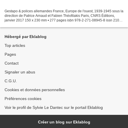
Gestapo & polices allemandes France, Europe de l'ouest, 1939-1945 sous la
direction de Patrice Arnaud et Fabien Théofilakis Paris, CNRS Éditions,
janvier 2017 150 x 230 mm • 277 pages isbn 978-2-271-08945-8 issn 2103-
4451 prix :25 € Des hommes en imperméables...
Hébergé par Eklablog
Top articles
Pages
Contact
Signaler un abus
C.G.U.
Cookies et données personnelles
Préférences cookies
Voir le profil de Sylvie Le Dantec sur le portail Eklablog
Créer un blog sur Eklablog