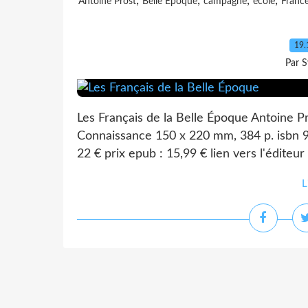
,
,
,
,
Antoine Prost
Belle Époque
campagne
école
Franc
19.
Par S
Les Français de la Belle Époque Antoine Pr
Connaissance 150 x 220 mm, 384 p. isbn
22 € prix epub : 15,99 € lien vers l'éditeu
L