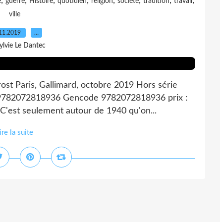
,
,
,
,
,
,
,
,
e
guerre
Histoire
quotidien
religion
société
tradition
travail
ville
11.2019
…
ylvie Le Dantec
ost Paris, Gallimard, octobre 2019 Hors série
 9782072818936 Gencode 9782072818936 prix :
r C'est seulement autour de 1940 qu'on...
ire la suite