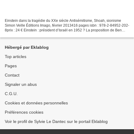
Einstein dans la tragédie du XXe siècle Antisémitisme, Shoah, sionisme
Simon Veille Éditions Imago, février 2013416 pages isbn : 978-2-84952-202-
8prix : 24 € Einstein : président d’Israël en 1952 ? La proposition de Ben
Gourion fut bien réelle mais aussitôt...
Hébergé par Eklablog
Top articles
Pages
Contact
Signaler un abus
C.G.U.
Cookies et données personnelles
Préférences cookies
Voir le profil de Sylvie Le Dantec sur le portail Eklablog