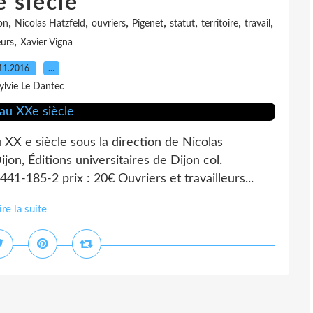
 siècle
,
,
,
,
,
,
,
on
Nicolas Hatzfeld
ouvriers
Pigenet
statut
territoire
travail
,
eurs
Xavier Vigna
11.2016
…
ylvie Le Dantec
u XX e siècle sous la direction de Nicolas
jon, Éditions universitaires de Dijon col.
441-185-2 prix : 20€ Ouvriers et travailleurs...
ire la suite