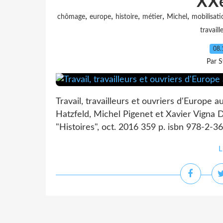
XXe
,
,
,
,
,
chômage
europe
histoire
métier
Michel
mobilisati
travaill
08.
Par S
Travail, travailleurs et ouvriers d'Europe a
Hatzfeld, Michel Pigenet et Xavier Vigna Di
"Histoires", oct. 2016 359 p. isbn 978-2-36
L