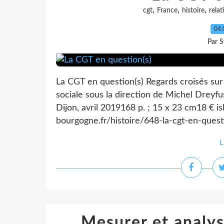
,
,
,
cgt
France
histoire
relat
04.
Par S
La CGT en question(s) Regards croisés su
sociale sous la direction de Michel Dreyfu
Dijon, avril 2019168 p. ; 15 x 23 cm18 €
bourgogne.fr/histoire/648-la-cgt-en-questi
L
Mesurer et analys