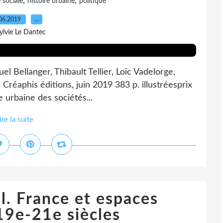
,
,
e sociale
histoire urbaine
politique
06.2019
…
ylvie Le Dantec
l Bellanger, Thibault Tellier, Loïc Vadelorge,
Créaphis éditions, juin 2019 383 p. illustréesprix
re urbaine des sociétés...
ire la suite
il. France et espaces
19e-21e siècles