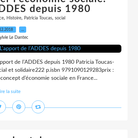
’ADDES depuis 1980
,
,
,
ce
Histoire
Patricia Toucas
social
12.2018
…
ylvie Le Dantec
apport de l’ADDES depuis 1980 Patricia Toucas-
ocial et solidaire222 p.isbn 9791090129283prix :
concept d’économie sociale en France...
ire la suite