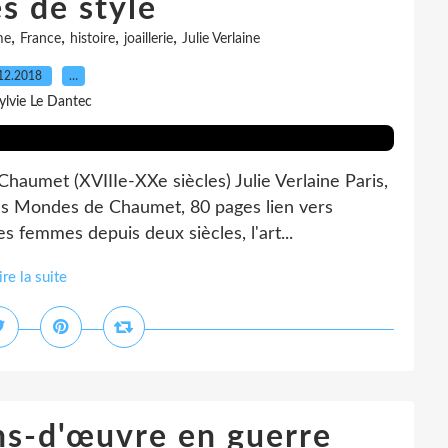
s de style
,
,
,
,
me
France
histoire
joaillerie
Julie Verlaine
12.2018
…
ylvie Le Dantec
Chaumet (XVIIIe-XXe siècles) Julie Verlaine Paris,
Les Mondes de Chaumet, 80 pages lien vers
s femmes depuis deux siècles, l'art...
ire la suite
s-d'œuvre en guerre