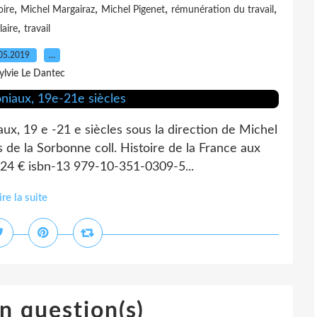
,
,
,
,
oire
Michel Margairaz
Michel Pigenet
rémunération du travail
,
laire
travail
05.2019
…
ylvie Le Dantec
aux, 19 e -21 e siècles sous la direction de Michel
s de la Sorbonne coll. Histoire de la France aux
: 24 € isbn-13 979-10-351-0309-5...
ire la suite
n question(s)