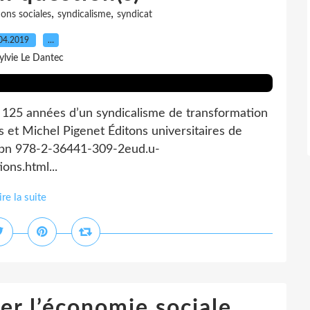
,
,
ions sociales
syndicalisme
syndicat
04.2019
…
ylvie Le Dantec
r 125 années d’un syndicalisme de transformation
s et Michel Pigenet Éditons universitaires de
 isbn 978-2-36441-309-2eud.u-
ons.html...
ire la suite
er l’économie sociale.