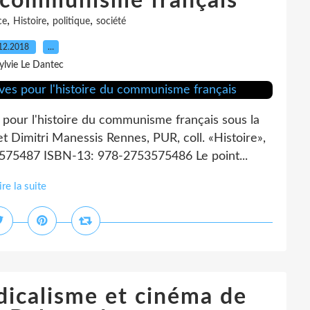
u communisme français
,
,
,
ce
Histoire
politique
société
12.2018
…
ylvie Le Dantec
pour l'histoire du communisme français sous la
 Dimitri Manessis Rennes, PUR, coll. «Histoire»,
575487 ISBN-13: 978-2753575486 Le point...
ire la suite
dicalisme et cinéma de