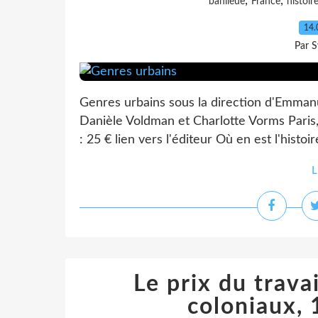
,
,
banlieue
France
histoir
14.
Par S
Genres urbains sous la direction d'Emmanue
Danièle Voldman et Charlotte Vorms Paris, 
: 25 € lien vers l'éditeur Où en est l'histoi
L
Le prix du trava
coloniaux, 