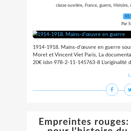
,
,
,
,
classe ouvrière
France
guerre
Histoire
03.
Par S
1914-1918. Mains-d'œuvre en guerre sous 
Moret et Vincent Viet Paris, La documentat
20€ isbn 978-2-11-145763-8 L’originalité de
L
Empreintes rouges: