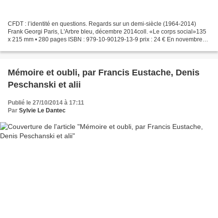
CFDT : l’identité en questions. Regards sur un demi-siècle (1964-2014)
Frank Georgi Paris, L'Arbre bleu, décembre 2014coll. «Le corps social»135
x 215 mm • 280 pages ISBN : 979-10-90129-13-9 prix : 24 € En novembre
1964 à Paris, la Confédération française...
Mémoire et oubli, par Francis Eustache, Denis
Peschanski et alii
Publié le 27/10/2014 à 17:11
Par
Sylvie Le Dantec