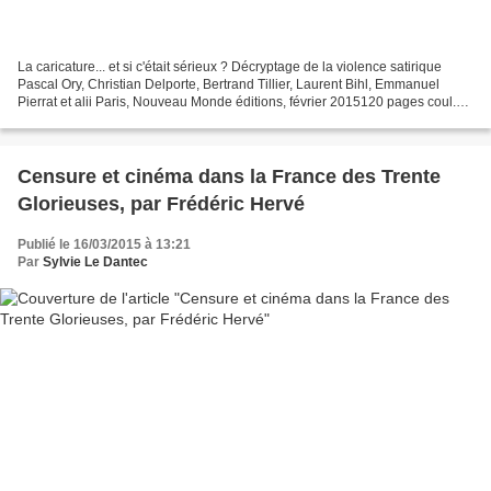
La caricature... et si c'était sérieux ? Décryptage de la violence satirique
Pascal Ory, Christian Delporte, Bertrand Tillier, Laurent Bihl, Emmanuel
Pierrat et alii Paris, Nouveau Monde éditions, février 2015120 pages coul.
ISBN-10 2-36942-252-1 ISBN-13...
Censure et cinéma dans la France des Trente
Glorieuses, par Frédéric Hervé
Publié le 16/03/2015 à 13:21
Par
Sylvie Le Dantec