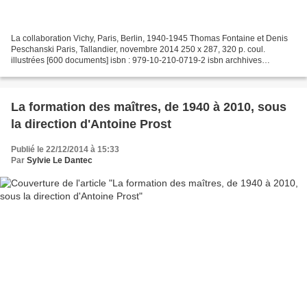
La collaboration Vichy, Paris, Berlin, 1940-1945 Thomas Fontaine et Denis
Peschanski Paris, Tallandier, novembre 2014 250 x 287, 320 p. coul.
illustrées [600 documents] isbn : 979-10-210-0719-2 isbn archhives
nationales : 978-2-86000-366-7 pris : 39,90...
La formation des maîtres, de 1940 à 2010, sous
la direction d'Antoine Prost
Publié le 22/12/2014 à 15:33
Par
Sylvie Le Dantec