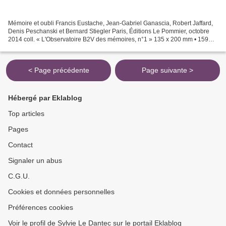
Mémoire et oubli Francis Eustache, Jean-Gabriel Ganascia, Robert Jaffard,
Denis Peschanski et Bernard Stiegler Paris, Éditions Le Pommier, octobre
2014 coll. « L'Observatoire B2V des mémoires, n°1 » 135 x 200 mm • 159
pages isbn 978-2-7465*0870-5prix...
< Page précédente
Page suivante >
Hébergé par Eklablog
Top articles
Pages
Contact
Signaler un abus
C.G.U.
Cookies et données personnelles
Préférences cookies
Voir le profil de Sylvie Le Dantec sur le portail Eklablog