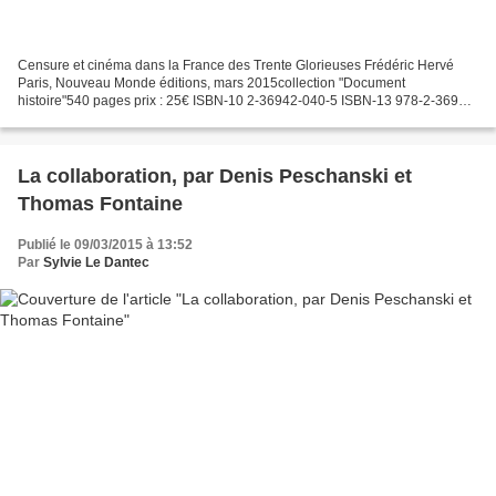
Censure et cinéma dans la France des Trente Glorieuses Frédéric Hervé
Paris, Nouveau Monde éditions, mars 2015collection "Document
histoire"540 pages prix : 25€ ISBN-10 2-36942-040-5 ISBN-13 978-2-36942-
040-8 GTIN13 (EAN13) 9782369420408 Entre 1945 et...
La collaboration, par Denis Peschanski et
Thomas Fontaine
Publié le 09/03/2015 à 13:52
Par
Sylvie Le Dantec