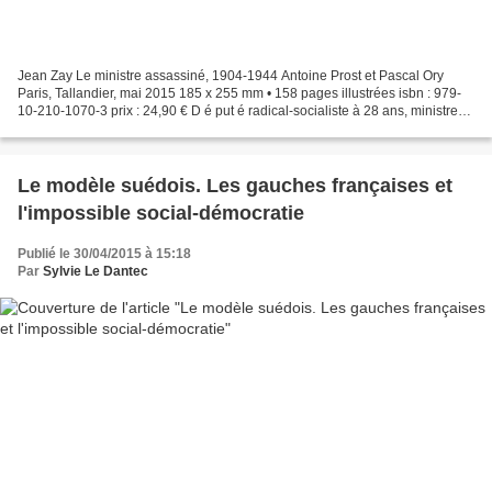
Jean Zay Le ministre assassiné, 1904-1944 Antoine Prost et Pascal Ory
Paris, Tallandier, mai 2015 185 x 255 mm • 158 pages illustrées isbn : 979-
10-210-1070-3 prix : 24,90 € D é put é radical-socialiste à 28 ans, ministre
de l' É ducation nationale et...
Le modèle suédois. Les gauches françaises et
l'impossible social-démocratie
Publié le 30/04/2015 à 15:18
Par
Sylvie Le Dantec