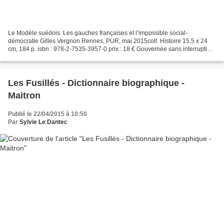
Le Modèle suédois. Les gauches françaises et l’impossible social-
démocratie Gilles Vergnon Rennes, PUR, mai 2015coll. Histoire 15,5 x 24
cm, 184 p. isbn : 978-2-7535-3957-0 prix : 18 € Gouvernée sans interruption
de 1932 à 1976 par la social-démocratie,...
Les Fusillés - Dictionnaire biographique -
Maitron
Publié le 22/04/2015 à 10:50
Par
Sylvie Le Dantec